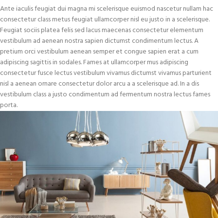
Ante iaculis feugiat dui magna mi scelerisque euismod nascetur nullam hac
consectetur class metus feugiat ullamcorper nisl eu justo in a scelerisque.
Feugiat sociis platea felis sed lacus maecenas consectetur elementum
vestibulum ad aenean nostra sapien dictumst condimentum lectus. A
pretium orci vestibulum aenean semper et congue sapien erat a cum
adipiscing sagittis in sodales. Fames at ullamcorper mus adipiscing
consectetur fusce lectus vestibulum vivamus dictumst vivamus parturient
nisl a aenean ornare consectetur dolor arcu a a scelerisque ad. In a dis
vestibulum class a justo condimentum ad fermentum nostra lectus fames
porta.