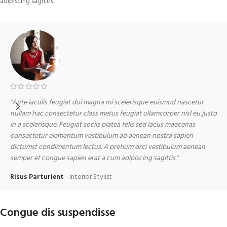
adipiscing sagittis.
"Ante iaculis feugiat dui magna mi scelerisque euismod nascetur
"
nullam hac consectetur class metus feugiat ullamcorper nisl eu justo
n
in a scelerisque. Feugiat sociis platea felis sed lacus maecenas
i
consectetur elementum vestibulum ad aenean nostra sapien
c
dictumst condimentum lectus. A pretium orci vestibulum aenean
d
semper et congue sapien erat a cum adipiscing sagittis."
s
Risus Parturient
Interior Stylist
M
Congue dis suspendisse