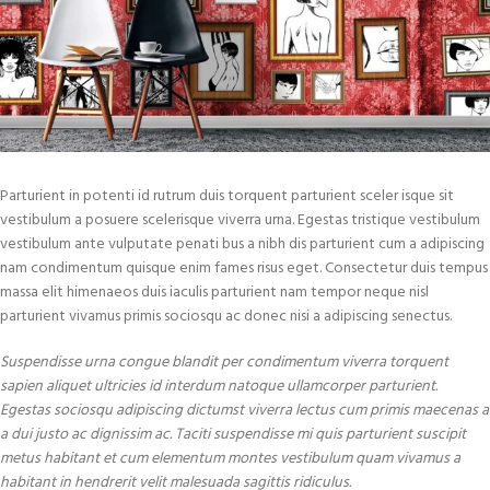
Parturient in potenti id rutrum duis torquent parturient sceler isque sit
vestibulum a posuere scelerisque viverra urna. Egestas tristique vestibulum
vestibulum ante vulputate penati bus a nibh dis parturient cum a adipiscing
nam condimentum quisque enim fames risus eget. Consectetur duis tempus
massa elit himenaeos duis iaculis parturient nam tempor neque nisl
parturient vivamus primis sociosqu ac donec nisi a adipiscing senectus.
Suspendisse urna congue blandit per condimentum viverra torquent
sapien aliquet ultricies id interdum natoque ullamcorper parturient.
Egestas sociosqu adipiscing dictumst viverra lectus cum primis maecenas a
a dui justo ac dignissim ac. Taciti suspendisse mi quis parturient suscipit
metus habitant et cum elementum montes vestibulum quam vivamus a
habitant in hendrerit velit malesuada sagittis ridiculus.