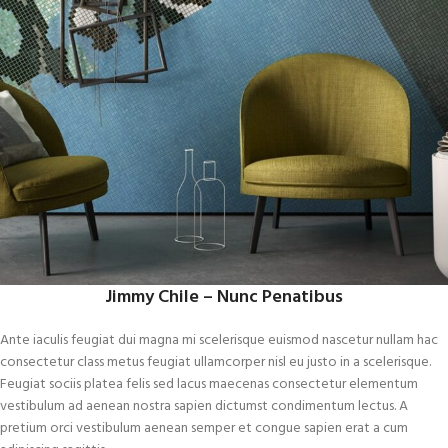
Jimmy Chile – Nunc Penatibus
Ante iaculis feugiat dui magna mi scelerisque euismod nascetur nullam hac
consectetur class metus feugiat ullamcorper nisl eu justo in a scelerisque.
Feugiat sociis platea felis sed lacus maecenas consectetur elementum
vestibulum ad aenean nostra sapien dictumst condimentum lectus. A
pretium orci vestibulum aenean semper et congue sapien erat a cum