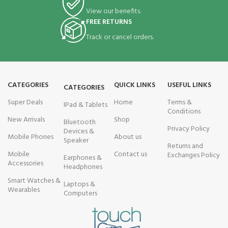
View our benefits.
FREE RETURNS
Track or cancel orders.
CATEGORIES
QUICK LINKS
USEFUL LINKS
CATEGORIES
Super Deals
Home
Terms &
IPad & Tablets
Conditions
New Arrivals
Shop
Bluetooth
Privacy Policy
Devices &
Mobile Phones
About us
Speaker
Returns and
Mobile
Contact us
Exchanges Policy
Earphones &
Accessories
Headphones
Smart Watches &
Laptops &
Wearables
Computers