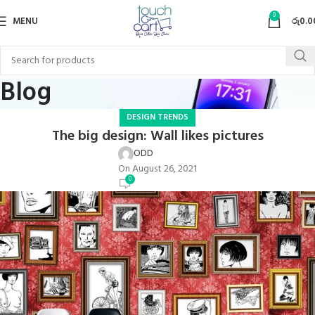
0
MENU
රු
0.0
Blog
DESIGN TRENDS
The big design: Wall likes pictures
ODD
On August 26, 2021
0